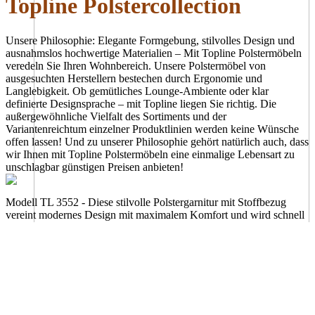
Topline Polstercollection
Unsere Philosophie: Elegante Formgebung, stilvolles Design und
ausnahmslos hochwertige Materialien – Mit Topline Polstermöbeln
veredeln Sie Ihren Wohnbereich. Unsere Polstermöbel von
ausgesuchten Herstellern bestechen durch Ergonomie und
Langlebigkeit. Ob gemütliches Lounge-Ambiente oder klar
definierte Designsprache – mit Topline liegen Sie richtig. Die
außergewöhnliche Vielfalt des Sortiments und der
Variantenreichtum einzelner Produktlinien werden keine Wünsche
offen lassen! Und zu unserer Philosophie gehört natürlich auch, dass
wir Ihnen mit Topline Polstermöbeln eine einmalige Lebensart zu
unschlagbar günstigen Preisen anbieten!
Modell TL 3552 - Diese stilvolle Polstergarnitur mit Stoffbezug
vereint modernes Design mit maximalem Komfort und wird schnell
zum Mittelpunkt Ihres Wohnzimmers. Die angenehm weiche
Softsitz-Polsterung lädt zum Zurücklehnen ein und sorgt für ein
unvergleichliches Sitzerlebnis – ob beim Entspannen, Lesen oder
gemütlichen Fernsehabend. Die klappbaren Armlehnen bieten
zusätzliche Flexibilität und passen sich Ihren Bedürfnissen an,
während die praktische Sitztiefenverstellung individuellen Komfort
auf Knopfdruck ermöglicht. So finden Sie jederzeit Ihre perfekte